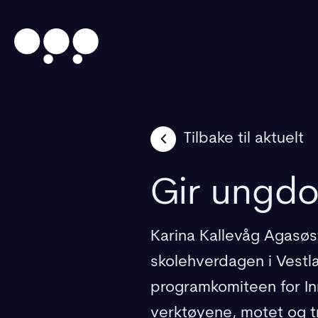
Tilbake til aktuelt
Gir ungdo
Karina Kallevåg Agasøst
skolehverdagen i Vestl
programkomiteen for I
verktøyene, motet og t