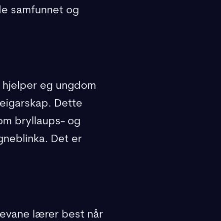
de samfunnet og
t hjelper eg ungdom
 eigarskap. Dette
som bryllaups- og
gneblinka. Det er
levane lærer best når