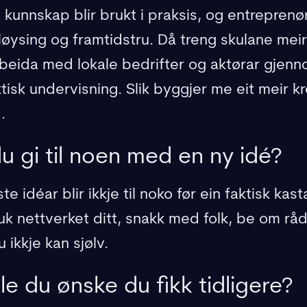
s kunnskap blir brukt i praksis, og entreprenø
øysing og framtidstru. Då treng skulane meir
beida med lokale bedrifter og aktørar gjennom
isk undervisning. Slik byggjer me eit meir k
.
 du gi til noen med en ny idé?
e idéar blir ikkje til noko før ein faktisk kast
Bruk nettverket ditt, snakk med folk, be om 
ikkje kan sjølv.
lle du ønske du fikk tidligere?