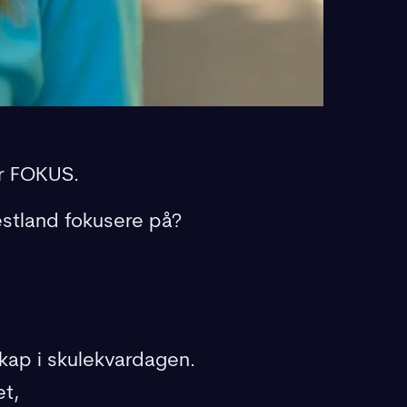
er FOKUS.
estland fokusere på?
skap i skulekvardagen.
et,