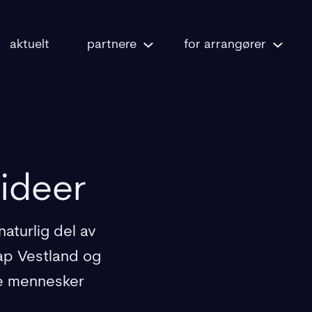
aktuelt
partnere
for arrangører
ideer
aturlig del av
ap Vestland og
ge mennesker