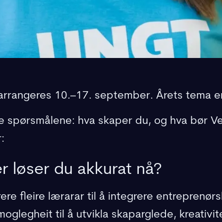
arrangeres 10.–17. september. Årets tema 
mme spørsmålene: hva skaper du, og hva bør V
:
r løser du akkurat nå?
ere fleire lærarar til å integrere entreprenør
oglegheit til å utvikla skaparglede, kreativit