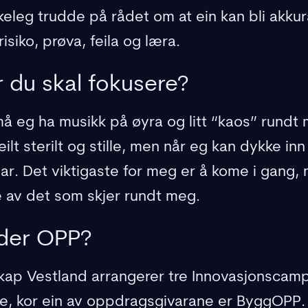
eleg trudde på rådet om at ein kan bli akkurat
risiko, prøva, feila og læra.
r du skal fokusere?
å eg ha musikk på øyra og litt “kaos” rundt 
eilt sterilt og stille, men når eg kan dykke in
r. Det viktigaste for meg er å kome i gang, nå
 av det som skjer rundt meg.
nder OPP?
kap Vestland arrangerer tre Innovasjonscampa
e, kor ein av oppdragsgivarane er ByggOPP.