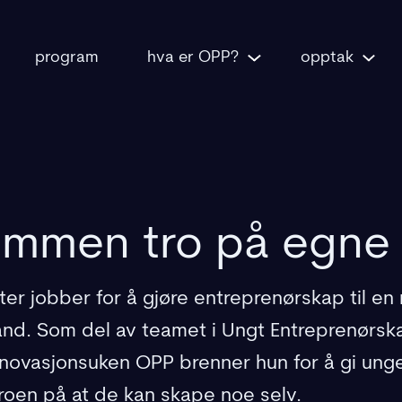
program
hva er OPP?
opptak
mmen tro på egne 
er jobber for å gjøre entreprenørskap til en n
and. Som del av teamet i Ungt Entreprenørsk
nnovasjonsuken OPP brenner hun for å gi un
roen på at de kan skape noe selv.