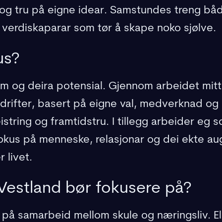
og tru på eigne idear. Samstundes treng bå
 verdiskaparar som tør å skape noko sjølve.
us?
m og deira potensial. Gjennom arbeidet mit
drifter, basert på eigne val, medverknad og
string og framtidstru. I tillegg arbeider eg 
fokus på menneske, relasjonar og dei ekte au
 livet.
Vestland bør fokusere på?
 på samarbeid mellom skule og næringsliv. E