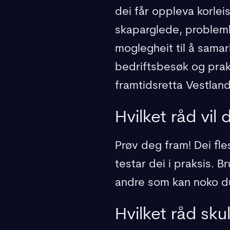
dei får oppleva korlei
skaparglede, probleml
moglegheit til å samar
bedriftsbesøk og prakt
framtidsretta Vestland
Hvilket råd vil
Prøv deg fram! Dei flest
testar dei i praksis. 
andre som kan noko du 
Hvilket råd sku