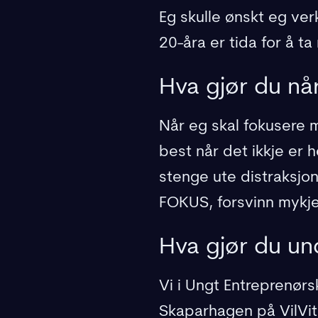
Eg skulle ønskt eg verk
20-åra er tida for å ta 
Hva gjør du nå
Når eg skal fokusere m
best når det ikkje er h
stenge ute distraksjona
FOKUS, forsvinn mykje
Hva gjør du u
Vi i Ungt Entreprenørs
Skaparhagen på VilVit